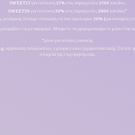
SWEET15 για έκπτωση 15% στις παραγγελίες 150€ και άνω
SWEET20 για έκπτωση 20% στις παραγγελίες 200€ και άνω*
ς χονδρικής δίνουμε έκπτωση επί του τιμολογίου 20% (για συναφείς επι
ριλαμβάνει τα μεταφορικά. Μπορείτε να χρησιμοποιήσετε μόνο έναν κ
*μόνο για πελάτες λιανικής
ng, οργάνωση εκδηλώσεων, εμπόριο ειδών ζαχαροπλαστικής. Στείλτε 
στοιχεία της επιχείρησης σας.