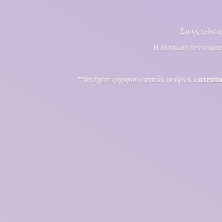
Στους πελάτε
Η έκπτωση δεν συμπε
**άν έχετε ζαχαροπλαστείο, φούρνο, cateri