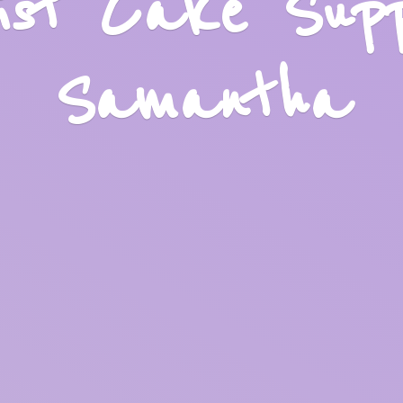
list Cake Sup
Samantha