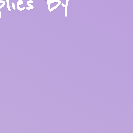
plies
By