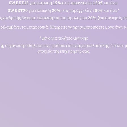
SWEET15 για έκπτωση 15% στις παραγγελίες 150€ και άνω
SWEET20 για έκπτωση 20% στις παραγγελίες 200€ και άνω*
ς χονδρικής δίνουμε έκπτωση επί του τιμολογίου 20% (για συναφείς επι
ριλαμβάνει τα μεταφορικά. Μπορείτε να χρησιμοποιήσετε μόνο έναν κ
*μόνο για πελάτες λιανικής
ng, οργάνωση εκδηλώσεων, εμπόριο ειδών ζαχαροπλαστικής. Στείλτε 
στοιχεία της επιχείρησης σας.