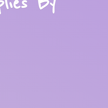
plies
By