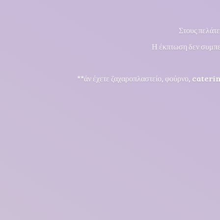
Στους πελάτε
Η έκπτωση δεν συμπε
**άν έχετε ζαχαροπλαστείο, φούρνο, cateri