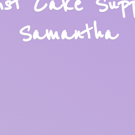
list Cake Sup
Samantha