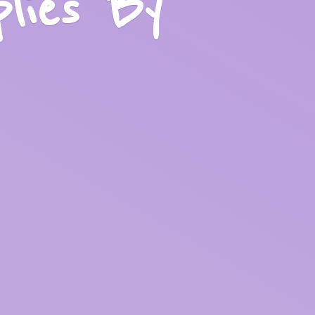
plies
By