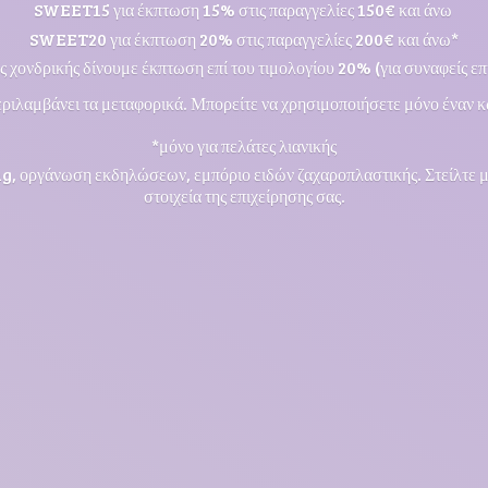
SWEET15 για έκπτωση 15% στις παραγγελίες 150€ και άνω
SWEET20 για έκπτωση 20% στις παραγγελίες 200€ και άνω*
ς χονδρικής δίνουμε έκπτωση επί του τιμολογίου 20% (για συναφείς επι
ριλαμβάνει τα μεταφορικά. Μπορείτε να χρησιμοποιήσετε μόνο έναν κ
*μόνο για πελάτες λιανικής
ng, οργάνωση εκδηλώσεων, εμπόριο ειδών ζαχαροπλαστικής. Στείλτε 
στοιχεία της επιχείρησης σας.