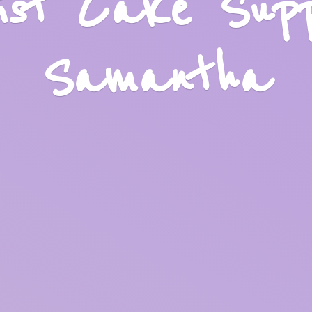
list Cake Sup
Samantha