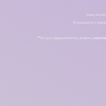
Στους πελάτε
Η έκπτωση δεν συμπε
**άν έχετε ζαχαροπλαστείο, φούρνο, cateri