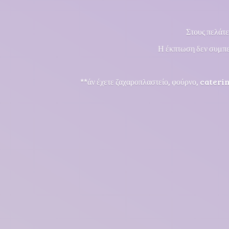
Στους πελάτε
Η έκπτωση δεν συμπε
**άν έχετε ζαχαροπλαστείο, φούρνο, cateri