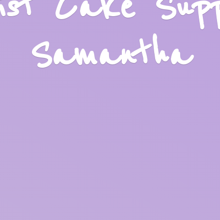
list Cake Sup
Samantha