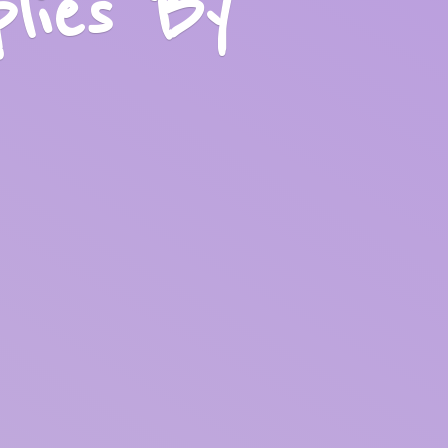
plies
By