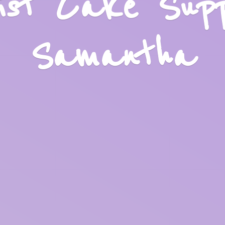
list Cake Sup
Samantha