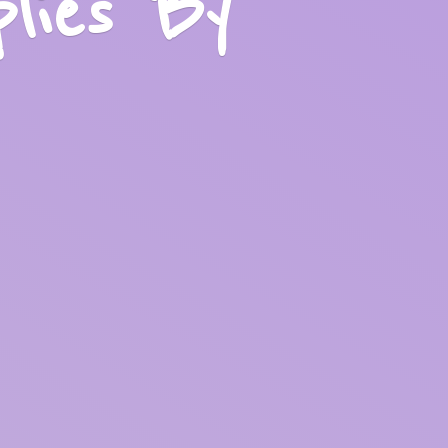
plies
By