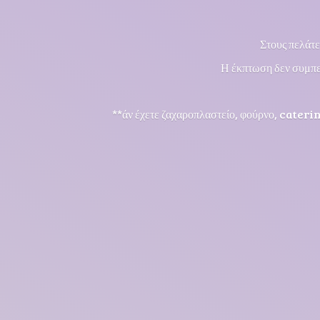
Στους πελάτε
Η έκπτωση δεν συμπε
**άν έχετε ζαχαροπλαστείο, φούρνο, cateri