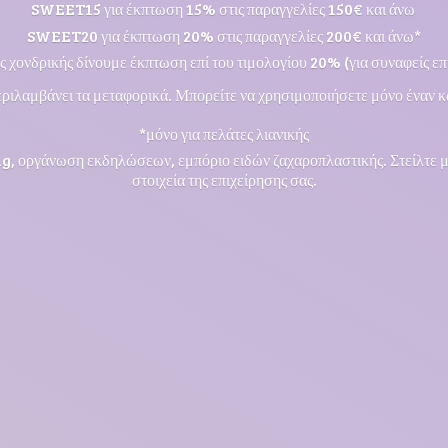
SWEET15 για έκπτωση 15% στις παραγγελίες 150€ και άνω
SWEET20 για έκπτωση 20% στις παραγγελίες 200€ και άνω*
ς χονδρικής δίνουμε έκπτωση επί του τιμολογίου 20% (για συναφείς επι
ριλαμβάνει τα μεταφορικά. Μπορείτε να χρησιμοποιήσετε μόνο έναν κ
*μόνο για πελάτες λιανικής
ng, οργάνωση εκδηλώσεων, εμπόριο ειδών ζαχαροπλαστικής. Στείλτε 
στοιχεία της επιχείρησης σας.