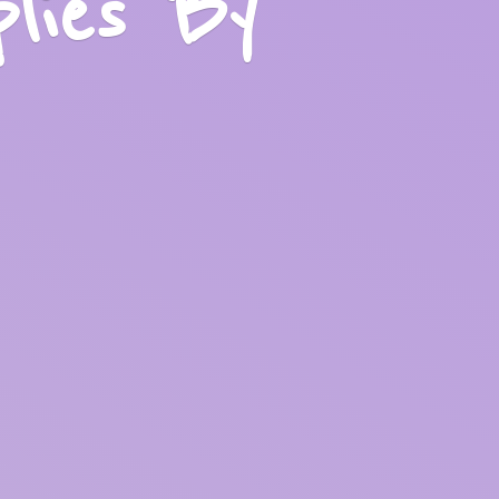
plies
By