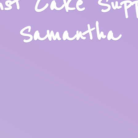
list Cake Sup
Samantha