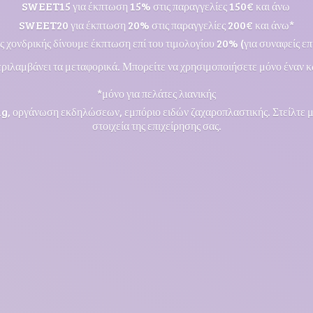
SWEET15 για έκπτωση 15% στις παραγγελίες 150€ και άνω
SWEET20 για έκπτωση 20% στις παραγγελίες 200€ και άνω*
ς χονδρικής δίνουμε έκπτωση επί του τιμολογίου 20% (για συναφείς επι
ριλαμβάνει τα μεταφορικά. Μπορείτε να χρησιμοποιήσετε μόνο έναν κ
*μόνο για πελάτες λιανικής
ng, οργάνωση εκδηλώσεων, εμπόριο ειδών ζαχαροπλαστικής. Στείλτε 
στοιχεία της επιχείρησης σας.