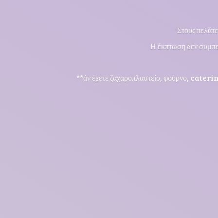
Στους πελάτε
Η έκπτωση δεν συμπε
**άν έχετε ζαχαροπλαστείο, φούρνο, cateri