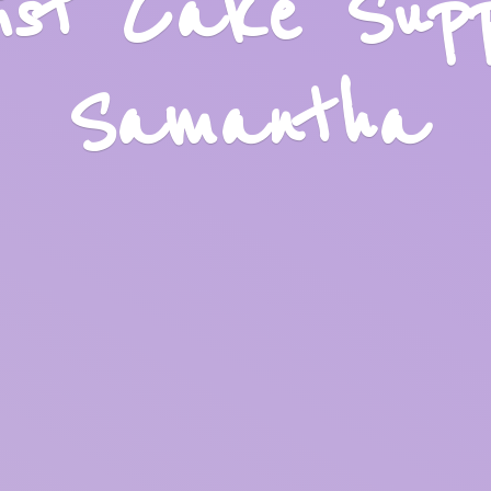
list Cake Sup
Samantha