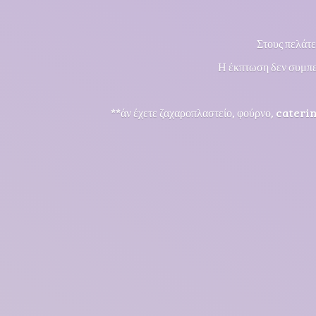
Στους πελάτε
Η έκπτωση δεν συμπε
**άν έχετε ζαχαροπλαστείο, φούρνο, cateri