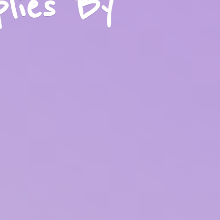
plies
By