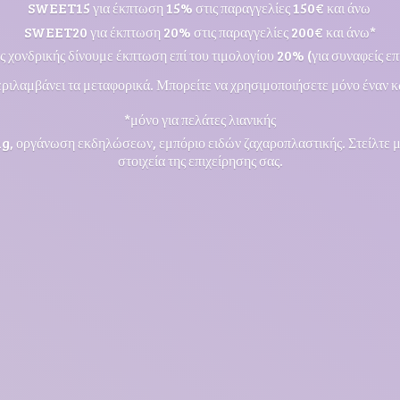
SWEET15 για έκπτωση 15% στις παραγγελίες 150€ και άνω
SWEET20 για έκπτωση 20% στις παραγγελίες 200€ και άνω*
ς χονδρικής δίνουμε έκπτωση επί του τιμολογίου 20% (για συναφείς επι
ριλαμβάνει τα μεταφορικά. Μπορείτε να χρησιμοποιήσετε μόνο έναν κ
*μόνο για πελάτες λιανικής
ng, οργάνωση εκδηλώσεων, εμπόριο ειδών ζαχαροπλαστικής. Στείλτε 
στοιχεία της επιχείρησης σας.