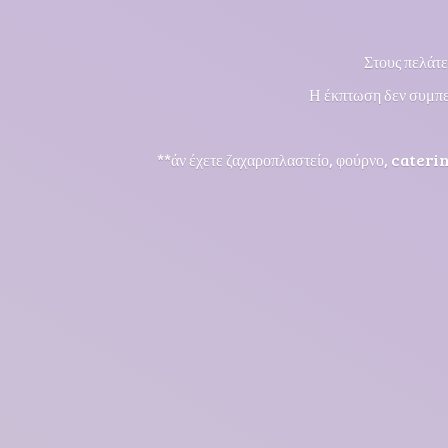
Στους πελάτε
Η έκπτωση δεν συμπε
**άν έχετε ζαχαροπλαστείο, φούρνο, cateri