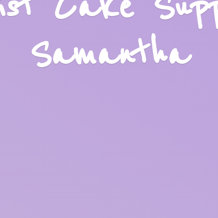
list Cake Sup
Samantha