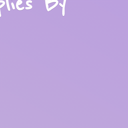
plies
By