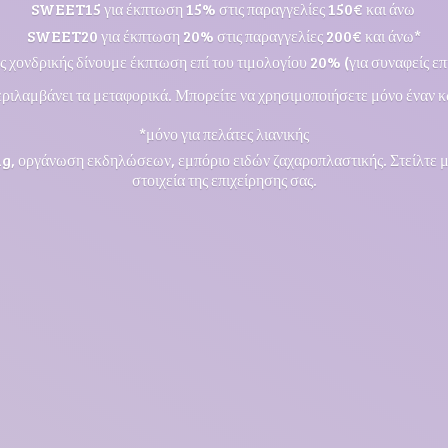
SWEET15 για έκπτωση 15% στις παραγγελίες 150€ και άνω
SWEET20 για έκπτωση 20% στις παραγγελίες 200€ και άνω*
ς χονδρικής δίνουμε έκπτωση επί του τιμολογίου 20% (για συναφείς επι
ριλαμβάνει τα μεταφορικά. Μπορείτε να χρησιμοποιήσετε μόνο έναν κ
*μόνο για πελάτες λιανικής
ng, οργάνωση εκδηλώσεων, εμπόριο ειδών ζαχαροπλαστικής. Στείλτε 
στοιχεία της επιχείρησης σας.