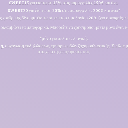
SWEET15 για έκπτωση 15% στις παραγγελίες 150€ και άνω
SWEET20 για έκπτωση 20% στις παραγγελίες 200€ και άνω*
ς χονδρικής δίνουμε έκπτωση επί του τιμολογίου 20% (για συναφείς επι
ριλαμβάνει τα μεταφορικά. Μπορείτε να χρησιμοποιήσετε μόνο έναν κ
*μόνο για πελάτες λιανικής
ng, οργάνωση εκδηλώσεων, εμπόριο ειδών ζαχαροπλαστικής. Στείλτε 
στοιχεία της επιχείρησης σας.