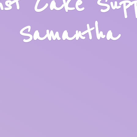
list Cake Sup
Samantha