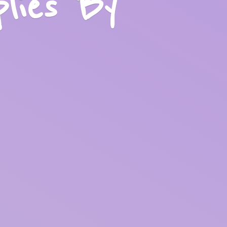
plies
By