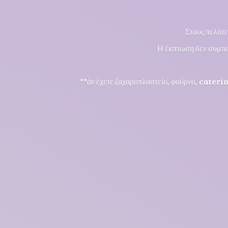
Στους πελάτε
Η έκπτωση δεν συμπε
**άν έχετε ζαχαροπλαστείο, φούρνο, cateri