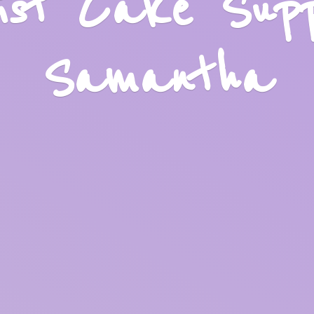
list Cake Sup
Samantha