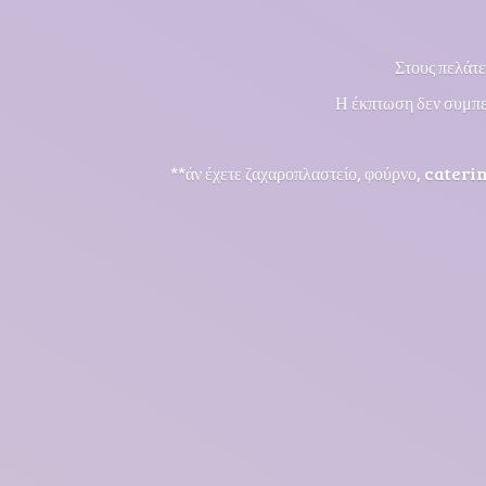
Στους πελάτε
Η έκπτωση δεν συμπε
**άν έχετε ζαχαροπλαστείο, φούρνο, cateri