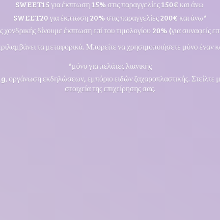
SWEET15 για έκπτωση 15% στις παραγγελίες 150€ και άνω
SWEET20 για έκπτωση 20% στις παραγγελίες 200€ και άνω*
ς χονδρικής δίνουμε έκπτωση επί του τιμολογίου 20% (για συναφείς επι
ριλαμβάνει τα μεταφορικά. Μπορείτε να χρησιμοποιήσετε μόνο έναν κ
*μόνο για πελάτες λιανικής
ng, οργάνωση εκδηλώσεων, εμπόριο ειδών ζαχαροπλαστικής. Στείλτε 
στοιχεία της επιχείρησης σας.