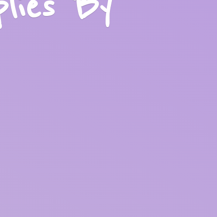
plies
By