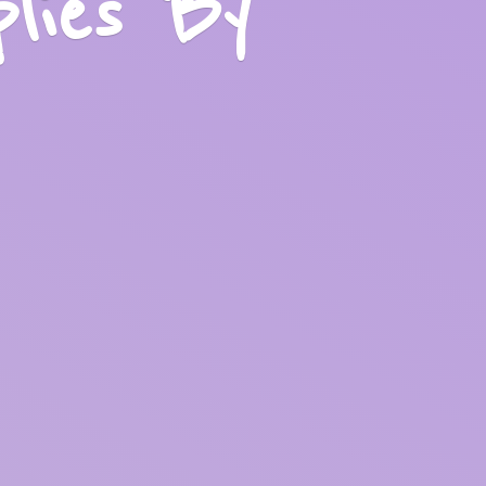
plies
By