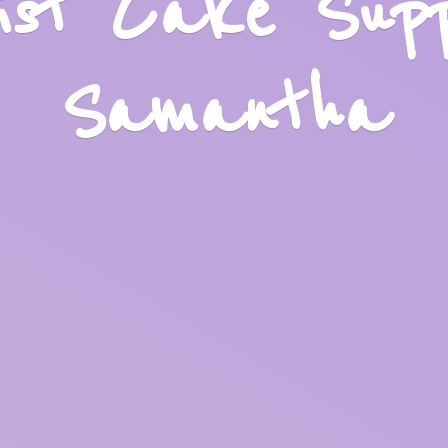
list Cake Sup
Samantha