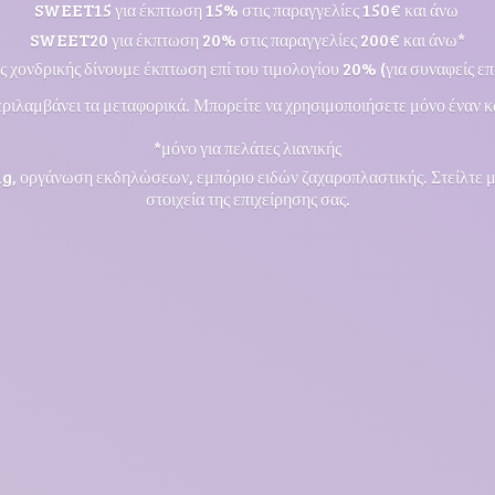
SWEET15 για έκπτωση 15% στις παραγγελίες 150€ και άνω
SWEET20 για έκπτωση 20% στις παραγγελίες 200€ και άνω*
ς χονδρικής δίνουμε έκπτωση επί του τιμολογίου 20% (για συναφείς επι
ριλαμβάνει τα μεταφορικά. Μπορείτε να χρησιμοποιήσετε μόνο έναν κ
*μόνο για πελάτες λιανικής
ng, οργάνωση εκδηλώσεων, εμπόριο ειδών ζαχαροπλαστικής. Στείλτε 
στοιχεία της επιχείρησης σας.