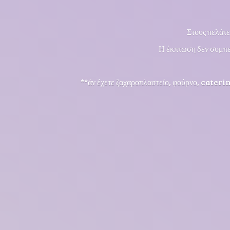
Στους πελάτε
Η έκπτωση δεν συμπε
**άν έχετε ζαχαροπλαστείο, φούρνο, cateri