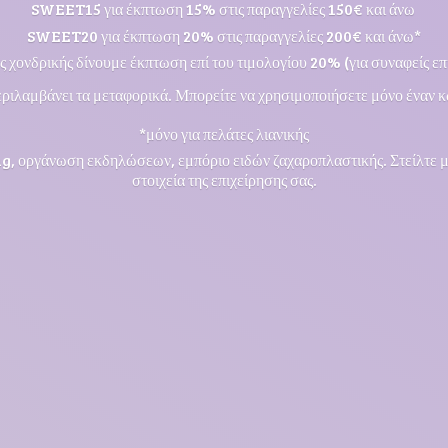
SWEET15 για έκπτωση 15% στις παραγγελίες 150€ και άνω
SWEET20 για έκπτωση 20% στις παραγγελίες 200€ και άνω*
ς χονδρικής δίνουμε έκπτωση επί του τιμολογίου 20% (για συναφείς επι
ριλαμβάνει τα μεταφορικά. Μπορείτε να χρησιμοποιήσετε μόνο έναν κ
*μόνο για πελάτες λιανικής
ng, οργάνωση εκδηλώσεων, εμπόριο ειδών ζαχαροπλαστικής. Στείλτε 
στοιχεία της επιχείρησης σας.