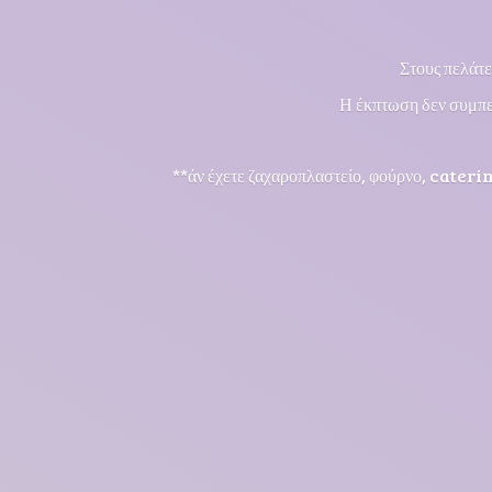
Στους πελάτε
Η έκπτωση δεν συμπε
**άν έχετε ζαχαροπλαστείο, φούρνο, cateri