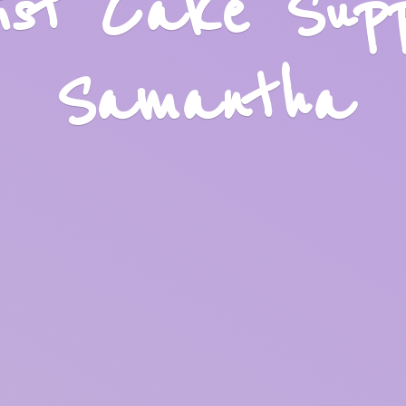
list Cake Sup
Samantha