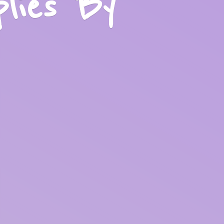
plies
By