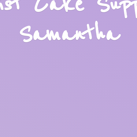
list Cake Sup
Samantha