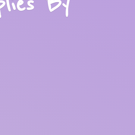
plies
By