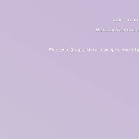
Στους πελάτε
Η έκπτωση δεν συμπε
**άν έχετε ζαχαροπλαστείο, φούρνο, cateri