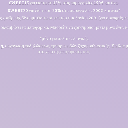
SWEET15 για έκπτωση 15% στις παραγγελίες 150€ και άνω
SWEET20 για έκπτωση 20% στις παραγγελίες 200€ και άνω*
ς χονδρικής δίνουμε έκπτωση επί του τιμολογίου 20% (για συναφείς επι
ριλαμβάνει τα μεταφορικά. Μπορείτε να χρησιμοποιήσετε μόνο έναν κ
*μόνο για πελάτες λιανικής
ng, οργάνωση εκδηλώσεων, εμπόριο ειδών ζαχαροπλαστικής. Στείλτε 
στοιχεία της επιχείρησης σας.