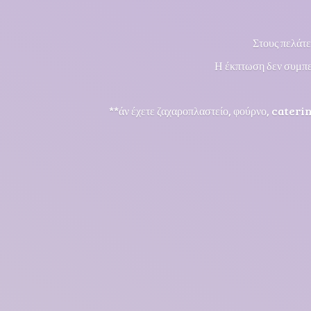
Στους πελάτε
Η έκπτωση δεν συμπε
**άν έχετε ζαχαροπλαστείο, φούρνο, cateri