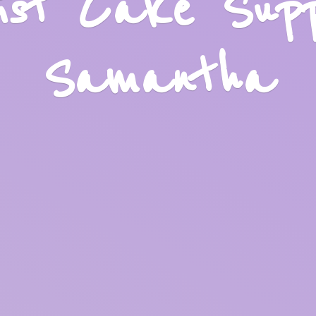
list Cake Sup
Samantha