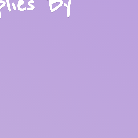
plies
By