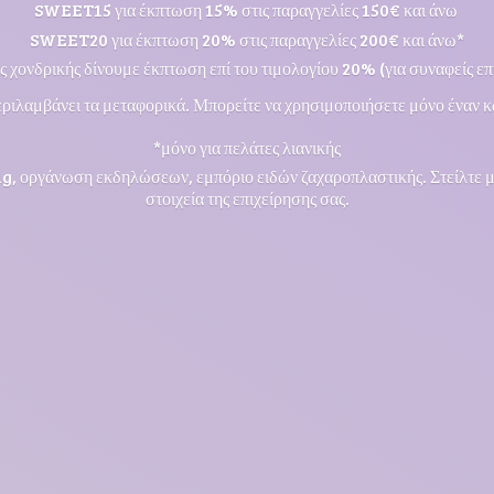
SWEET15 για έκπτωση 15% στις παραγγελίες 150€ και άνω
SWEET20 για έκπτωση 20% στις παραγγελίες 200€ και άνω*
ς χονδρικής δίνουμε έκπτωση επί του τιμολογίου 20% (για συναφείς επι
ριλαμβάνει τα μεταφορικά. Μπορείτε να χρησιμοποιήσετε μόνο έναν κ
*μόνο για πελάτες λιανικής
ng, οργάνωση εκδηλώσεων, εμπόριο ειδών ζαχαροπλαστικής. Στείλτε 
στοιχεία της επιχείρησης σας.