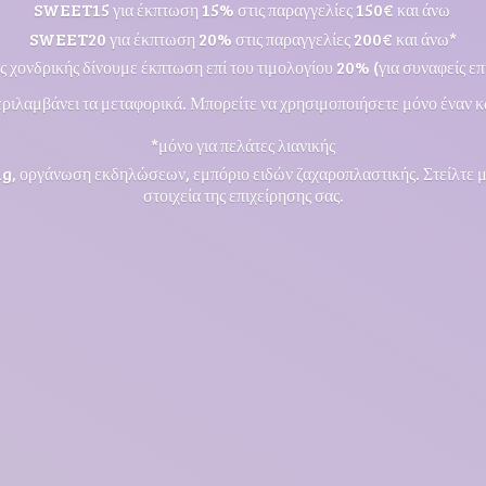
SWEET15 για έκπτωση 15% στις παραγγελίες 150€ και άνω
SWEET20 για έκπτωση 20% στις παραγγελίες 200€ και άνω*
ς χονδρικής δίνουμε έκπτωση επί του τιμολογίου 20% (για συναφείς επι
ριλαμβάνει τα μεταφορικά. Μπορείτε να χρησιμοποιήσετε μόνο έναν κ
*μόνο για πελάτες λιανικής
ng, οργάνωση εκδηλώσεων, εμπόριο ειδών ζαχαροπλαστικής. Στείλτε 
στοιχεία της επιχείρησης σας.