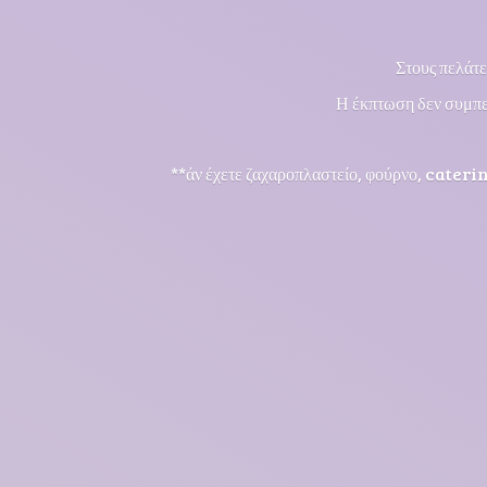
Στους πελάτε
Η έκπτωση δεν συμπε
**άν έχετε ζαχαροπλαστείο, φούρνο, cateri