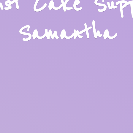
list Cake Sup
Samantha