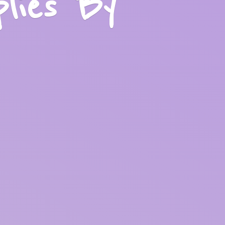
plies
By