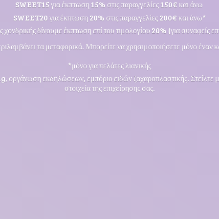
SWEET15 για έκπτωση 15% στις παραγγελίες 150€ και άνω
SWEET20 για έκπτωση 20% στις παραγγελίες 200€ και άνω*
ς χονδρικής δίνουμε έκπτωση επί του τιμολογίου 20% (για συναφείς επι
ριλαμβάνει τα μεταφορικά. Μπορείτε να χρησιμοποιήσετε μόνο έναν κ
*μόνο για πελάτες λιανικής
ng, οργάνωση εκδηλώσεων, εμπόριο ειδών ζαχαροπλαστικής. Στείλτε 
στοιχεία της επιχείρησης σας.