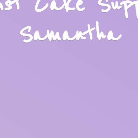
list Cake Sup
Samantha