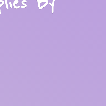
plies
By