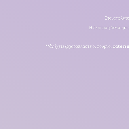
Στους πελάτε
Η έκπτωση δεν συμπε
**άν έχετε ζαχαροπλαστείο, φούρνο, cateri