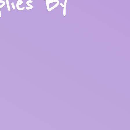
plies
By