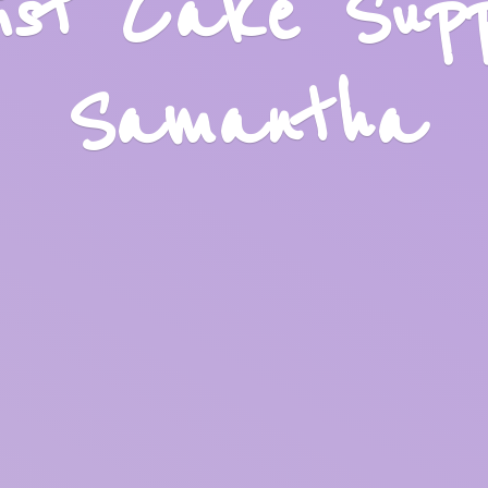
list Cake Sup
Samantha