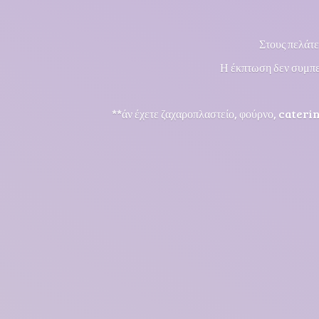
Στους πελάτε
Η έκπτωση δεν συμπε
**άν έχετε ζαχαροπλαστείο, φούρνο, cateri