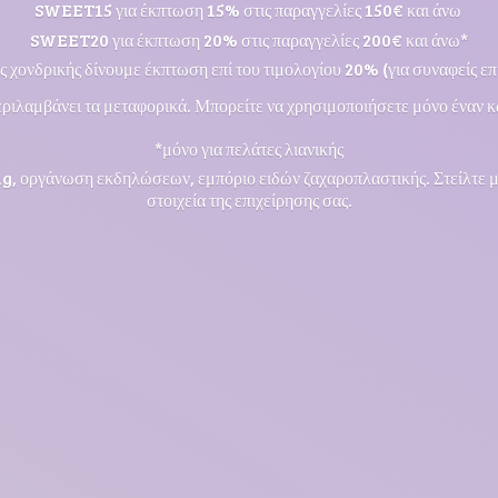
SWEET15 για έκπτωση 15% στις παραγγελίες 150€ και άνω
SWEET20 για έκπτωση 20% στις παραγγελίες 200€ και άνω*
ς χονδρικής δίνουμε έκπτωση επί του τιμολογίου 20% (για συναφείς επι
ριλαμβάνει τα μεταφορικά. Μπορείτε να χρησιμοποιήσετε μόνο έναν κ
*μόνο για πελάτες λιανικής
ng, οργάνωση εκδηλώσεων, εμπόριο ειδών ζαχαροπλαστικής. Στείλτε 
στοιχεία της επιχείρησης σας.