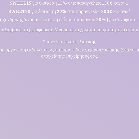
SWEET15 για έκπτωση 15% στις παραγγελίες 150€ και άνω
SWEET20 για έκπτωση 20% στις παραγγελίες 200€ και άνω*
ς χονδρικής δίνουμε έκπτωση επί του τιμολογίου 20% (για συναφείς επι
ριλαμβάνει τα μεταφορικά. Μπορείτε να χρησιμοποιήσετε μόνο έναν κ
*μόνο για πελάτες λιανικής
ng, οργάνωση εκδηλώσεων, εμπόριο ειδών ζαχαροπλαστικής. Στείλτε 
στοιχεία της επιχείρησης σας.