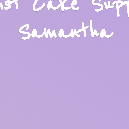
list Cake Sup
Samantha