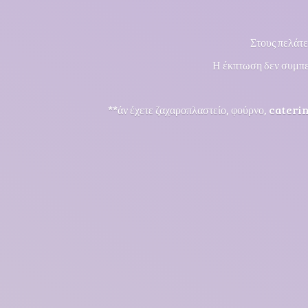
Στους πελάτε
Η έκπτωση δεν συμπε
**άν έχετε ζαχαροπλαστείο, φούρνο, cateri