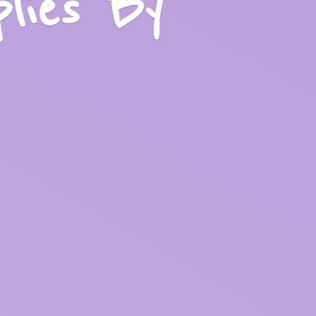
plies
By