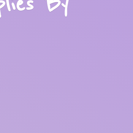
plies
By