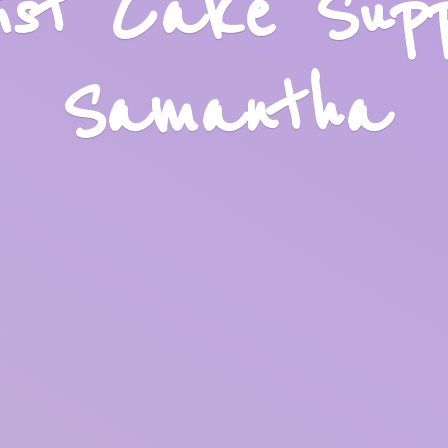
list Cake Sup
Samantha