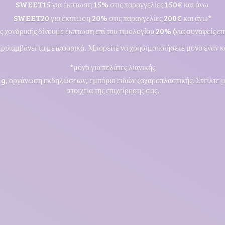
SWEET15 για έκπτωση 15% στις παραγγελίες 150€ και άνω
SWEET20 για έκπτωση 20% στις παραγγελίες 200€ και άνω*
ς χονδρικής δίνουμε έκπτωση επί του τιμολογίου 20% (για συναφείς επι
ριλαμβάνει τα μεταφορικά. Μπορείτε να χρησιμοποιήσετε μόνο έναν κ
*μόνο για πελάτες λιανικής
ng, οργάνωση εκδηλώσεων, εμπόριο ειδών ζαχαροπλαστικής. Στείλτε 
στοιχεία της επιχείρησης σας.