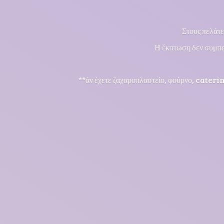
Στους πελάτε
Η έκπτωση δεν συμπε
**άν έχετε ζαχαροπλαστείο, φούρνο, cateri