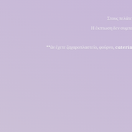
Στους πελάτε
Η έκπτωση δεν συμπε
**άν έχετε ζαχαροπλαστείο, φούρνο, cateri