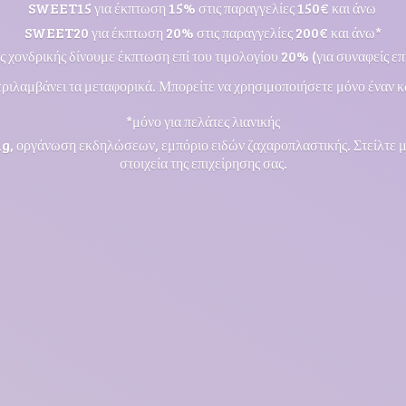
SWEET15 για έκπτωση 15% στις παραγγελίες 150€ και άνω
SWEET20 για έκπτωση 20% στις παραγγελίες 200€ και άνω*
ς χονδρικής δίνουμε έκπτωση επί του τιμολογίου 20% (για συναφείς επι
ριλαμβάνει τα μεταφορικά. Μπορείτε να χρησιμοποιήσετε μόνο έναν κ
*μόνο για πελάτες λιανικής
ng, οργάνωση εκδηλώσεων, εμπόριο ειδών ζαχαροπλαστικής. Στείλτε 
στοιχεία της επιχείρησης σας.