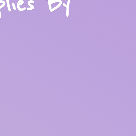
plies
By