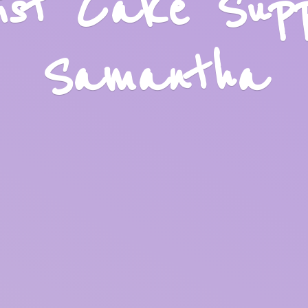
list Cake Sup
Samantha